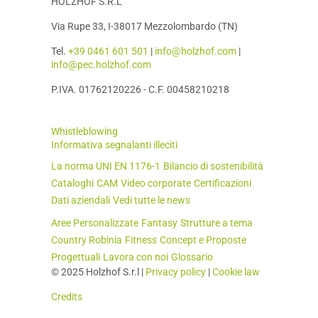
HOLZHOF S.R.L
Via Rupe 33, I-38017 Mezzolombardo (TN)
Tel.
+39 0461 601 501
|
info@holzhof.com
|
info@pec.holzhof.com
P.IVA. 01762120226 - C.F. 00458210218
Whistleblowing
Informativa segnalanti illeciti
La norma UNI EN 1176-1
Bilancio di sostenibilità
Cataloghi
CAM
Video corporate
Certificazioni
Dati aziendali
Vedi tutte le news
Aree Personalizzate
Fantasy
Strutture a tema
Country Robinia
Fitness
Concept e Proposte
Progettuali
Lavora con noi
Glossario
© 2025 Holzhof S.r.l |
Privacy policy
|
Cookie law
Credits