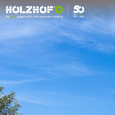
HOLZHOF VI DA IL
BENVENUTO
Giochi per parchi e arredi outdoor
che uniscono design italiano e
sostenibilità
GIOCHI PER
PARCHI
Realizziamo parchi gioco su misura e inclusivi, certificati UNI EN
1176. Dagli scivoli alle strutture ludiche personalizzate, garantiamo
massima sicurezza e protezione per stimolare la crescita dei bambini
con attrezzature outdoor Made in Italy.