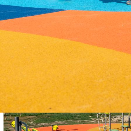
FITNESS &
SPORT
Promuoviamo il benessere collettivo con palestre all'aperto e
attrezzature fitness certificate UNI EN 16630. Progettiamo aree
calisthenics e percorsi vita resistenti agli agenti atmosferici, ideali per
parchi pubblici, centri sportivi e aree ricettive.